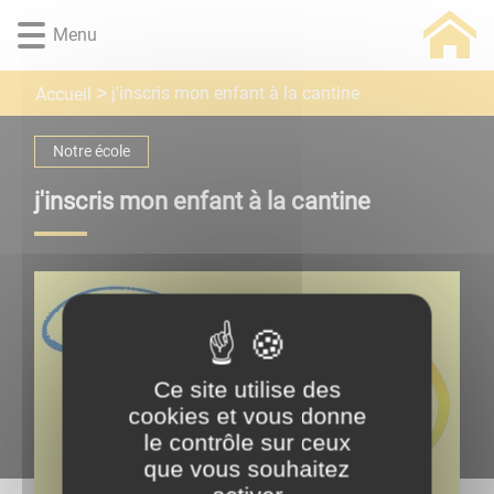
Lien
Lien
Lien
Lien
Panneau de gestion des cookies
Menu
d'accès
d'accès
d'accès
d'accès
rapide
rapide
rapide
rapide
au
au
à
au
j'inscris mon enfant à la cantine
Accueil
menu
contenu
la
pied
principal
recherche
de
Notre école
page
j'inscris mon enfant à la cantine
Ce site utilise des
cookies et vous donne
le contrôle sur ceux
que vous souhaitez