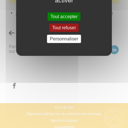
activer
j'inscris mon enfant à la cantine
(accès direct au
Tout accepter
site ROPACH)
Tout refuser
Retour à l'accueil
Personnaliser
Partagez
sur :
Plan du site
Règlement général sur la protection des données
Mentions Légales
Accessibilité